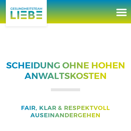
STARTSEITE
MEIN ANGEBOT
PSYCHOSOMATISCHE MEDIZIN
SCHEIDUNG OHNE HOHEN
ANWALTSKOSTEN
HORMONBALANCE
FRAUEN
MÄNNER
FAIR, KLAR & RESPEKTVOLL
AUSEINANDERGEHEN
DIAGNOSTIK & LABOR