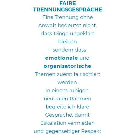
FAIRE
TRENNUNGSGESPRÄCHE
BIOHACKING
Eine Trennung ohne
Anwalt bedeutet nicht,
FAMILIENAUFSTELLUNG
dass Dinge ungeklärt
bleiben
FÜR UNTERNEHMEN
– sondern dass
emotionale
und
KONTAKT
organisatorische
BLOG
Themen zuerst fair sortiert
werden.
ÜBER MICH
In einem ruhigen,
neutralen Rahmen
TERMINVEREINBARUNG
begleite ich klare
Gespräche, damit
AGB
Eskalation vermieden
und gegenseitiger Respekt
IMPRESSUM