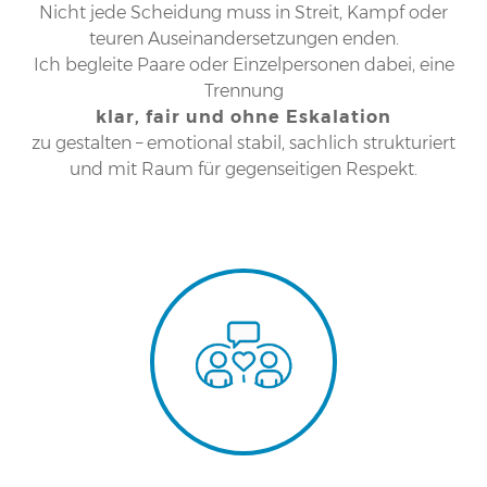
ADHS
Nicht jede Scheidung muss in Streit, Kampf oder
teuren Auseinandersetzungen enden.
ERWACHSENE
Ich begleite Paare oder Einzelpersonen dabei, eine
Trennung
JUGENDLICHE
klar, fair und ohne Eskalation
zu gestalten – emotional stabil, sachlich strukturiert
PAARTHERAPIE
und mit Raum für gegenseitigen Respekt.
TRENNUNG MIT KINDERN
BEZIEHUNGSMUSTER VERSTEHEN
SCHEIDUNG OHNE ANWALT
EHERETTUNG VERSÖHNUNG
LONGEVITY
EPIGENETIK